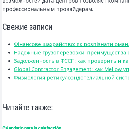
возможностей дата-центров позволяет компани
профессиональным провайдерам.
Свежие записи
Фінансове шахрайство: як розпізнати оман
Надежные грузоперевозки: преимущества сот
Задолженность в ФССП: как проверить и к
Global Contractor Engagement: как Mello
Физиология ретикулоэндотелиальной систе
Читайте также:
Calendario para la calefacción