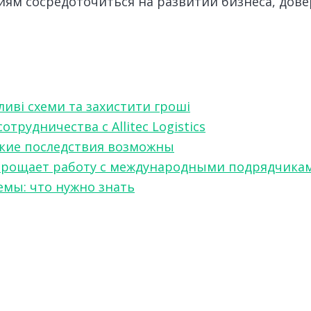
ям сосредоточиться на развитии бизнеса, дове
ливі схеми та захистити гроші
рудничества с Allitec Logistics
акие последствия возможны
w упрощает работу с международными подрядчика
мы: что нужно знать