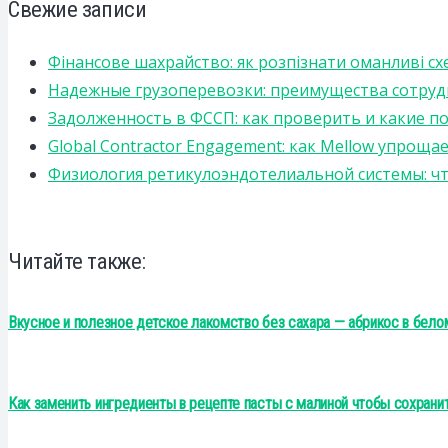
Свежие записи
Фінансове шахрайство: як розпізнати оманливі сх
Надежные грузоперевозки: преимущества сотрудниче
Задолженность в ФССП: как проверить и какие п
Global Contractor Engagement: как Mellow упро
Физиология ретикулоэндотелиальной системы: чт
Читайте также:
Вкусное и полезное детское лакомство без сахара — абрикос в бел
Как заменить ингредиенты в рецепте пасты с малиной чтобы сохранит