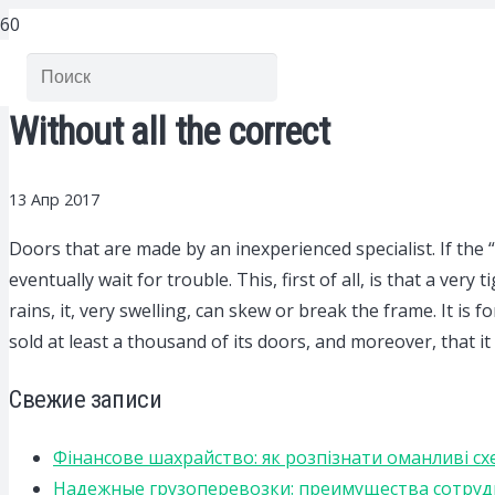
Without all the correct
13 Апр 2017
Doors that are made by an inexperienced specialist.
If the 
eventually wait for trouble. This, first of all, is that a ver
rains, it, very swelling, can skew or break the frame. It is
sold at least a thousand of its doors, and moreover, that i
Свежие записи
Фінансове шахрайство: як розпізнати оманливі сх
Надежные грузоперевозки: преимущества сотрудниче