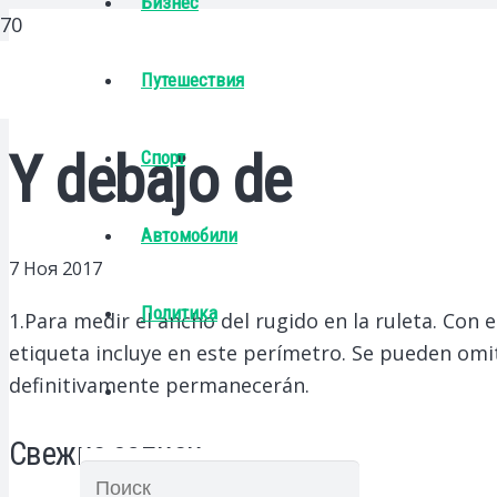
Бизнес
Путешествия
Y debajo de
Спорт
Автомобили
7 Ноя 2017
Политика
1.Para medir el ancho del rugido en la ruleta.
Con es
etiqueta incluye en este perímetro. Se pueden omi
definitivamente permanecerán.
Свежие записи