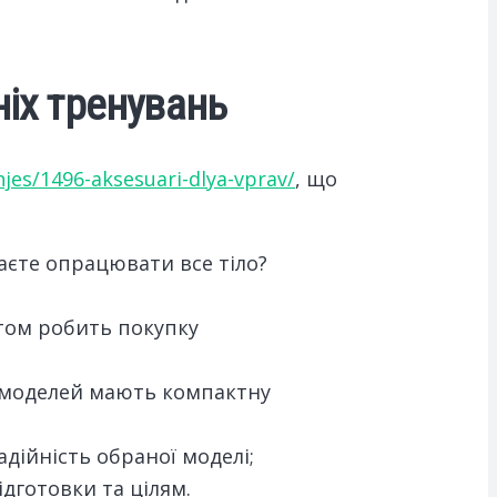
іх тренувань
njes/1496-aksesuari-dlya-vprav/
, що
жаєте опрацювати все тіло?
ртом робить покупку
о моделей мають компактну
адійність обраної моделі;
дготовки та цілям.