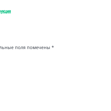
рукция
льные поля помечены
*