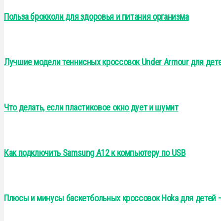
Польза брокколи для здоровья и питания организма
Лучшие модели теннисных кроссовок Under Armour для дете
Что делать, если пластиковое окно дует и шумит
Как подключить Samsung A12 к компьютеру по USB
Плюсы и минусы баскетбольных кроссовок Hoka для детей —