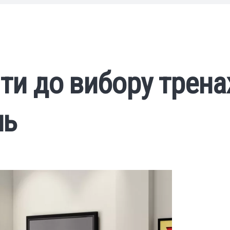
йти до вибору трена
нь