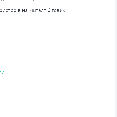
ристроїв на кшталт бігових
ми