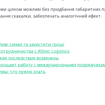
рми цілком можливі без придбання габаритних п
тання скакалки, забезпечать аналогічний ефект.
ливі схеми та захистити гроші
рудничества с Allitec Logistics
акие последствия возможны
w упрощает работу с международными подрядчика
мы: что нужно знать