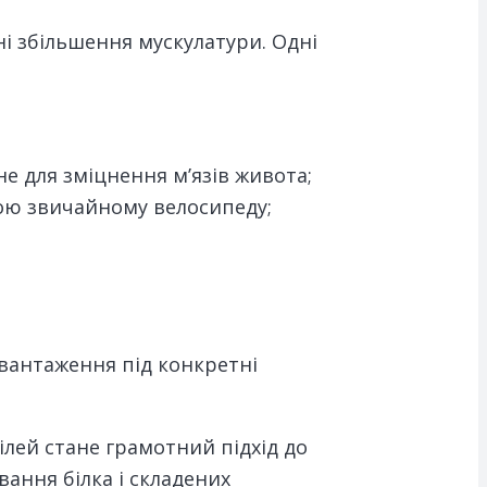
і збільшення мускулатури. Одні
е для зміцнення м’язів живота;
ною звичайному велосипеду;
вантаження під конкретні
лей стане грамотний підхід до
ання білка і складених