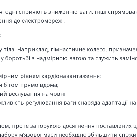
я: одні сприяють зниженню ваги, інші спрямован
ння до електромережі.
:
 тіла. Наприклад, гімнастичне колесо, призначен
 у боротьбі з надмірною вагою та служить замі
омірним рівнем кардіонавантаження;
я бігом прямо вдома;
ий веслування на човні;
жливість регулювання ваги снаряда адаптації на
пом, проте запорукою досягнення поставлених ці
абору м’язової маси необхідно збільшити спожив