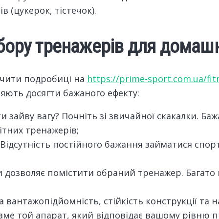
 (цукерок, тістечок).
ибору тренажерів для домашн
чити подробиці на
https://prime-sport.com.ua/fit
яють досягти бажаного ефекту:
и зайву вагу? Почніть зі звичайної скакалки. Ба
ітних тренажерів;
. Відсутність постійного бажання займатися спо
и дозволяє помістити обраний тренажер. Багат
 вантажопідйомність, стійкість конструкції та н
е той апарат, який відповідає вашому рівню пі