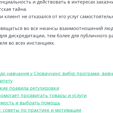
нциальность и действовать в интересах заказчи
ская тайна.
 клиент не отказался от его услуг самостоятель
свящаться во все нюансы взаимоотношений люде
я дискредитации, тем более для публичного ра
ля во всех инстанциях.
 до навчання у Словаччині: вибір програми, вив
ситету
какие правила регулировки
 помогает продвигать товары и услуги
симость и выбрать помощь
я: советы по практике и мотивации