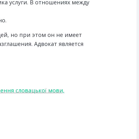
ка услуги. В отношениях между
но.
й, но при этом он не имеет
зглашения. Адвокат является
чення словацької мови,