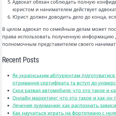
Адвокат обязан соблюдать полную конфиде
юристом и нанимателем действует адвокат
Юрист должен доводить дело до конца, если
В целом адвокат по семейным делам может по
права использовать полученную информацию дл
полномочным представителем своего нанимате
Recent Posts
Як українським абітурієнтам підготуватися
отримання сертифіката та вступ до універ
Сход развал автомобиля: что это такое и 
Онлайн маркетинг: что это такое и как он
Лечение лудомании: как распознать зави
Как научиться играть на фортепиано с нул