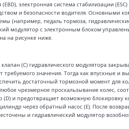
(EBD), электронная система стабилизации (ESC)
ством и безопасности водителя. Основными ко
емы (например, педаль тормоза, гидравлически
ский модулятор с электронным блоком управлени
на на рисунке ниже.
клапан (С) гидравлического модулятора закрывае
т требуемого значения. Тогда как впускные и в
еспечить достаточный тормозной момент для к
т любое чрезмерное проскальзывание колес, со
ор (D) и предотвращает возможную блокировку к
илиндр через обратный насос (E). После возвра
бесточены и гидравлический модулятор возобно