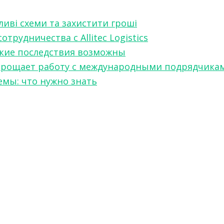
ливі схеми та захистити гроші
рудничества с Allitec Logistics
акие последствия возможны
w упрощает работу с международными подрядчика
мы: что нужно знать