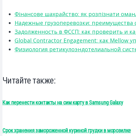
Фінансове шахрайство: як розпізнати оман
Надежные грузоперевозки: преимущества сот
Задолженность в ФССП: как проверить и к
Global Contractor Engagement: как Mello
Физиология ретикулоэндотелиальной систе
Читайте также:
Как перенести контакты на сим карту в Samsung Galaxy
Срок хранения замороженной куриной грудки в морозилке