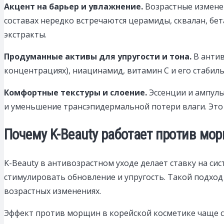
Акцент на барьер и увлажнение.
Возрастные изменен
составах нередко встречаются церамиды, сквалан, бе
экстракты.
Продуманные активы для упругости и тона.
В антив
концентрациях), ниацинамид, витамин C и его стабил
Комфортные текстуры и слоение.
Эссенции и ампулы
и уменьшение трансэпидермальной потери влаги. Это
Почему K-Beauty работает против мо
K-Beauty в антивозрастном уходе делает ставку на си
стимулировать обновление и упругость. Такой подход
возрастных изменениях.
Эффект против морщин в корейской косметике чаще ст