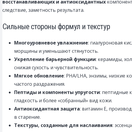
восстанавливающих и антиоксидантных
компоненто
следствие, заметность результата.
Сильные стороны формул и текстур
Многоуровневое увлажнение
: гиалуроновая ки
морщины и уменьшают стянутость.
Укрепление барьерной функции
: керамиды, хо
снижая сухость и чувствительность.
Мягкое обновление
: PHA/LHA, энзимы, низкие 
частого раздражения.
Пептиды и компоненты упругости
: пептидные 
гладкость и более «собранный» вид кожи.
Антиоксидантная защита
: витамин E, произво
в старение.
Текстуры, созданные для наслаивания
: эссен