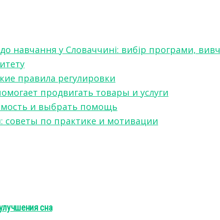
 до навчання у Словаччині: вибір програми, вив
ситету
какие правила регулировки
 помогает продвигать товары и услуги
симость и выбрать помощь
я: советы по практике и мотивации
 улучшения сна