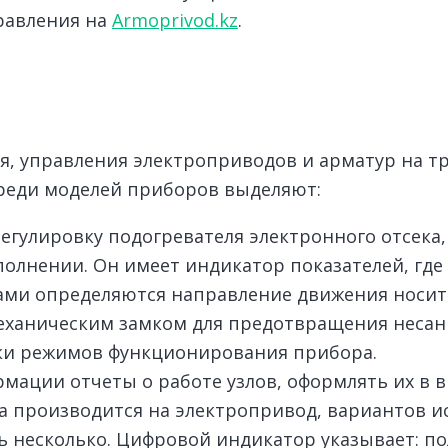
равления на
Armoprivod.kz
.
ля, управления электроприводов и арматур на т
Среди моделей приборов выделяют:
гулировку подогревателя электронного отсека, 
лнении. Он имеет индикатор показателей, где
ми определяются направление движения носите
механическим замком для предотвращения несан
ки режимов функционирования прибора.
мации отчеты о работе узлов, оформлять их в в
ка производится на электропривод, вариантов и
 несколько. Цифровой индикатор указывает: п