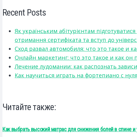
Recent Posts
Як українським абітурієнтам підготуватися
отримання сертифіката та вступ до універ
Сход развал автомобиля: что это такое и 
Онлайн маркетинг: что это такое и как он
Лечение лудомании: как распознать зави
Как научиться играть на фортепиано с нул
Читайте также:
Как выбрать высокий матрас для снижения болей в спине и