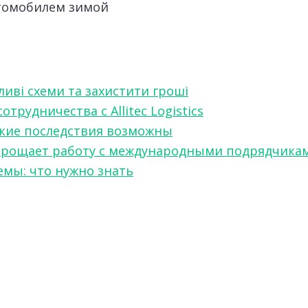
втомобилем зимой
ливі схеми та захистити гроші
рудничества с Allitec Logistics
акие последствия возможны
w упрощает работу с международными подрядчика
мы: что нужно знать