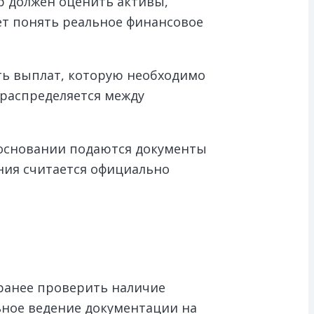
р должен оценить активы,
ет понять реальное финансовое
ть выплат, которую необходимо
 распределяется между
 основании подаются документы
ния считается официально
аранее проверить наличие
ьное ведение документации на