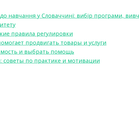
 до навчання у Словаччині: вибір програми, вив
ситету
какие правила регулировки
 помогает продвигать товары и услуги
симость и выбрать помощь
я: советы по практике и мотивации