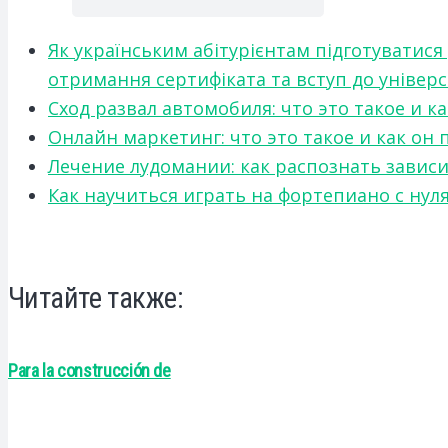
Як українським абітурієнтам підготуватися
отримання сертифіката та вступ до універ
Сход развал автомобиля: что это такое и 
Онлайн маркетинг: что это такое и как он
Лечение лудомании: как распознать зави
Как научиться играть на фортепиано с нул
Читайте также:
Para la construcción de