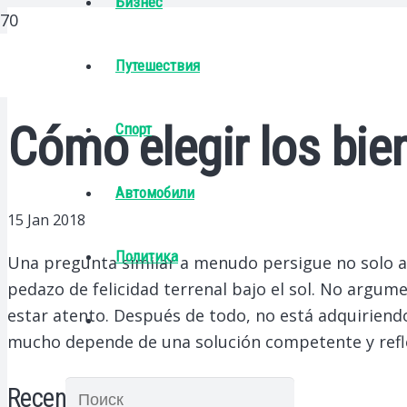
Бизнес
Путешествия
Cómo elegir los bie
Спорт
Автомобили
15 Jan 2018
Политика
Una pregunta similar a menudo persigue no solo a
pedazo de felicidad terrenal bajo el sol.
No argument
estar atento. Después de todo, no está adquiriendo
mucho depende de una solución competente y refle
Recent Posts