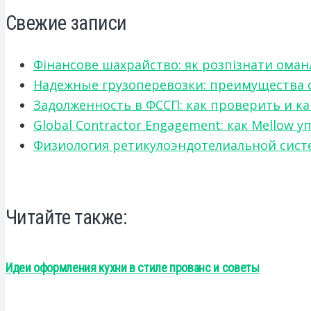
Свежие записи
Фінансове шахрайство: як розпізнати оман
Надежные грузоперевозки: преимущества сот
Задолженность в ФССП: как проверить и к
Global Contractor Engagement: как Mello
Физиология ретикулоэндотелиальной систе
Читайте также:
Идеи оформления кухни в стиле прованс и советы