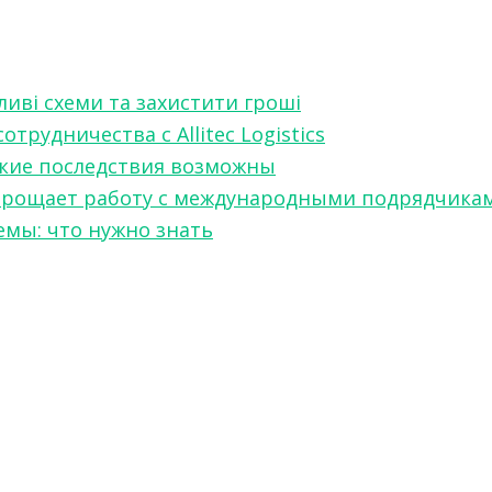
ливі схеми та захистити гроші
рудничества с Allitec Logistics
акие последствия возможны
w упрощает работу с международными подрядчика
мы: что нужно знать