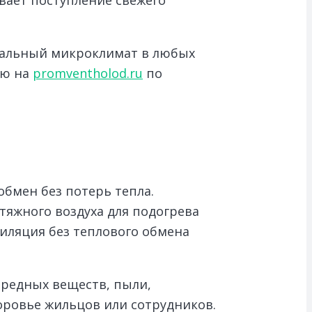
имальный микроклимат в любых
ию на
promventholod.ru
по
бмен без потерь тепла.
яжного воздуха для подогрева
тиляция без теплового обмена
вредных веществ, пыли,
оровье жильцов или сотрудников.