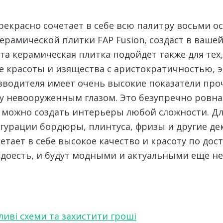
прекрасно сочетает в себе всю палитру восьми 
 керамической плитки FAP Fusion, создаст в ваш
 керамическая плитка подойдет также для тех, 
е красоты и изящества с аристократичностью, э
зводителя имеет очень высокие показатели про
зу невооруженным глазом. Это безупречно ровн
 можно создать интерьеры любой сложности. Дл
гурации бордюры, плинтуса, фризы и другие д
четает в себе высокое качество и красоту по до
доесть, и будут модными и актуальными еще не 
ливі схеми та захистити гроші