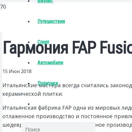
Бизнес
Путешествия
Гармония FAP Fusi
Спорт
Автомобили
15 Июн 2018
Политика
Итальянские мастера всегда считались законо
керамической плитки.
Итальянская фабрика FAP одна из мировых ли
отлаженное производство и постоянное привле
шедевры в мире керамики. Основное производ