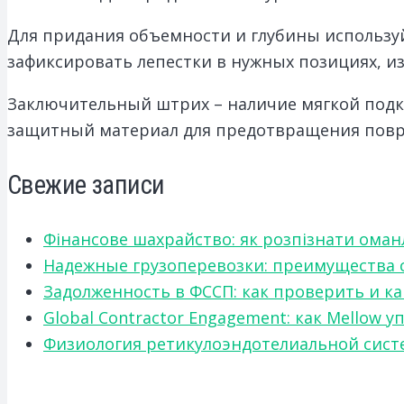
Для придания объемности и глубины использу
зафиксировать лепестки в нужных позициях, и
Заключительный штрих – наличие мягкой подкл
защитный материал для предотвращения повре
Свежие записи
Фінансове шахрайство: як розпізнати оман
Надежные грузоперевозки: преимущества сот
Задолженность в ФССП: как проверить и к
Global Contractor Engagement: как Mello
Физиология ретикулоэндотелиальной систе