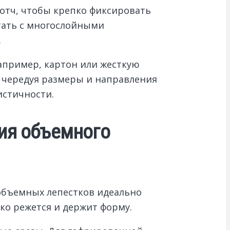
котч, чтобы крепко фиксировать
отать с многослойными
.
например, картон или жесткую
, чередуя размеры и направления
истичности.
ния объемного
 объемных лепестков идеально
ко режется и держит форму.