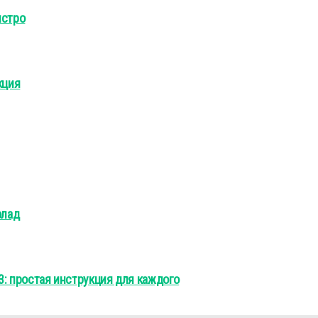
ыстро
кция
олад
13: простая инструкция для каждого