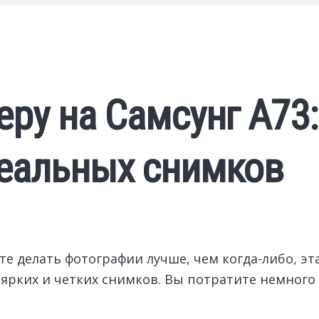
еру на Самсунг А73:
деальных снимков
е делать фотографии лучше, чем когда-либо, эта
рких и четких снимков. Вы потратите немного 