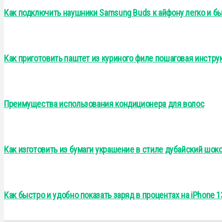
Как подключить наушники Samsung Buds к айфону легко и б
Как приготовить паштет из куриного филе пошаговая инстру
Преимущества использования кондиционера для волос
Как изготовить из бумаги украшение в стиле дубайский шок
Как быстро и удобно показать заряд в процентах на iPhone 