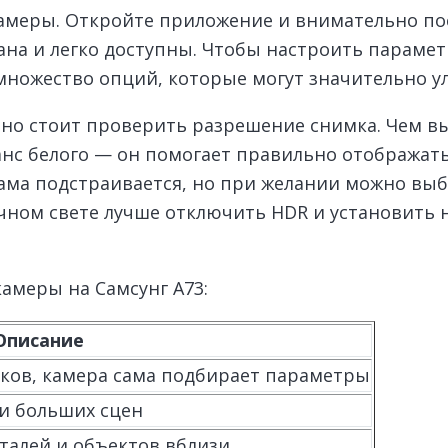
амеры. Откройте приложение и внимательно по
на и легко доступны. Чтобы настроить парамет
множество опций, которые могут значительно у
ьно стоит проверить разрешение снимка. Чем вы
анс белого — он помогает правильно отображать
 сама подстраивается, но при желании можно в
чном свете лучше отключить HDR и установить н
амеры на Самсунг А73:
Описание
ков, камера сама подбирает параметры
и больших сцен
талей и объектов вблизи