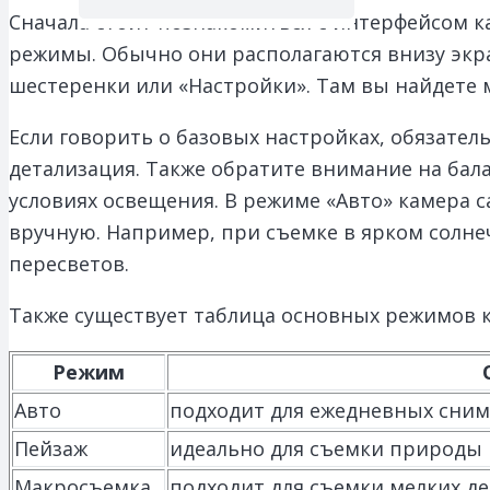
Сначала стоит познакомиться с интерфейсом к
режимы. Обычно они располагаются внизу экра
шестеренки или «Настройки». Там вы найдете 
Если говорить о базовых настройках, обязател
детализация. Также обратите внимание на бал
условиях освещения. В режиме «Авто» камера
вручную. Например, при съемке в ярком солне
пересветов.
Также существует таблица основных режимов к
Режим
Авто
подходит для ежедневных сним
Пейзаж
идеально для съемки природы 
Макросъемка
подходит для съемки мелких де