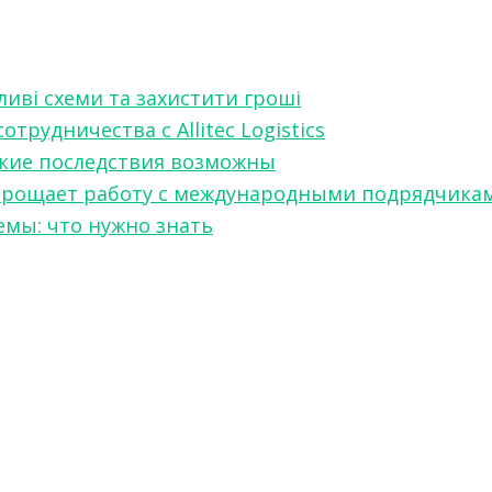
ливі схеми та захистити гроші
рудничества с Allitec Logistics
акие последствия возможны
w упрощает работу с международными подрядчика
мы: что нужно знать