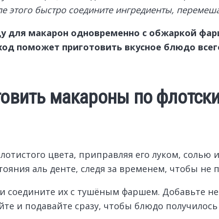
ле этого быстро соедините ингредиенты, перемеш
ду для макарон одновременно с обжаркой фар
од поможет приготовить вкусное блюдо всего 
товить макароны по флотск
отистого цвета, приправляя его луком, солью 
ояния аль денте, следя за временем, чтобы не 
н и соедините их с тушёным фаршем. Добавьте н
йте и подавайте сразу, чтобы блюдо получилос