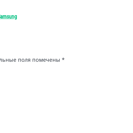
 Samsung
льные поля помечены
*