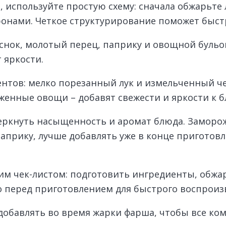
 используйте простую схему: сначала обжарьте 
ронами. Четкое структурирование поможет быст
снок, молотый перец, паприку и овощной бульон
 яркости.
ентов: мелко порезанный лук и измельченный ч
женные овощи – добавят свежести и яркости к б
еркнуть насыщенность и аромат блюда. Заморож
паприку, лучше добавлять уже в конце приготов
им чек-листом: подготовить ингредиенты, обжар
о перед приготовлением для быстрого воспроиз
 добавлять во время жарки фарша, чтобы все к