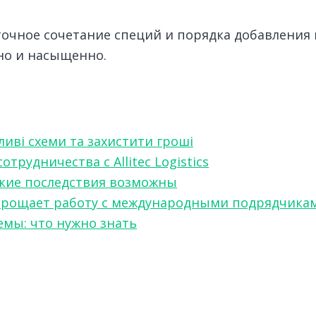
точное сочетание специй и порядка добавления 
сно и насыщенно.
ливі схеми та захистити гроші
рудничества с Allitec Logistics
акие последствия возможны
w упрощает работу с международными подрядчика
мы: что нужно знать