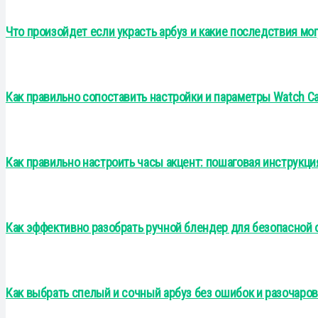
Что произойдет если украсть арбуз и какие последствия мог
Как правильно сопоставить настройки и параметры Watch Cal
Как правильно настроить часы акцент: пошаговая инструкц
Как эффективно разобрать ручной блендер для безопасной 
Как выбрать спелый и сочный арбуз без ошибок и разочаро