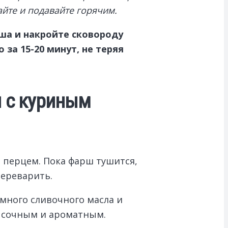
айте и подавайте горячим.
ша и накройте сковороду
за 15-20 минут, не теряя
и с куриным
и перцем. Пока фарш тушится,
переварить.
емного сливочного масла и
ь сочным и ароматным.