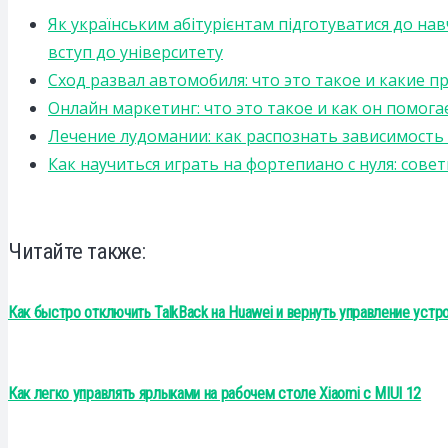
Як українським абітурієнтам підготуватися до на
вступ до університету
Сход развал автомобиля: что это такое и какие 
Онлайн маркетинг: что это такое и как он помога
Лечение лудомании: как распознать зависимост
Как научиться играть на фортепиано с нуля: сов
Читайте также:
Как быстро отключить TalkBack на Huawei и вернуть управление устр
Как легко управлять ярлыками на рабочем столе Xiaomi с MIUI 12