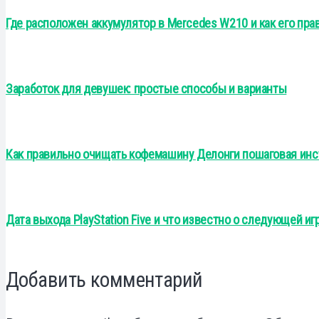
Где расположен аккумулятор в Mercedes W210 и как его пра
Заработок для девушек: простые способы и варианты
Как правильно очищать кофемашину Делонги пошаговая инс
Дата выхода PlayStation Five и что известно о следующей и
Добавить комментарий