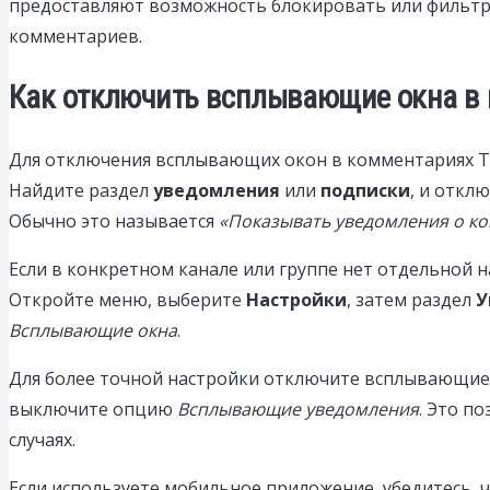
предоставляют возможность блокировать или фильтр
комментариев.
Как отключить всплывающие окна в
Для отключения всплывающих окон в комментариях Те
Найдите раздел
уведомления
или
подписки
, и откл
Обычно это называется
«Показывать уведомления о к
Если в конкретном канале или группе нет отдельной
Откройте меню, выберите
Настройки
, затем раздел
У
Всплывающие окна
.
Для более точной настройки отключите всплывающие о
выключите опцию
Всплывающие уведомления
. Это п
случаях.
Если используете мобильное приложение, убедитесь,