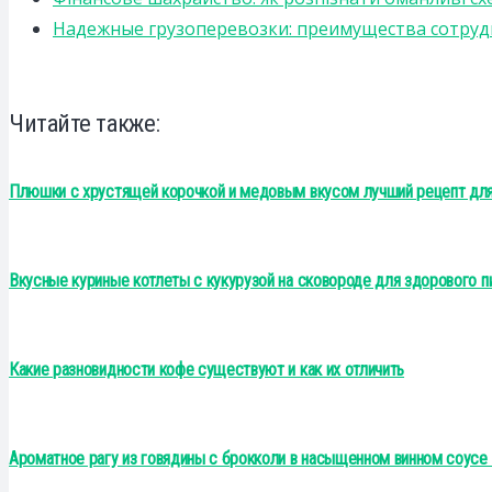
Надежные грузоперевозки: преимущества сотрудниче
Читайте также:
Плюшки с хрустящей корочкой и медовым вкусом лучший рецепт для 
Вкусные куриные котлеты с кукурузой на сковороде для здорового пи
Какие разновидности кофе существуют и как их отличить
Ароматное рагу из говядины с брокколи в насыщенном винном соусе 