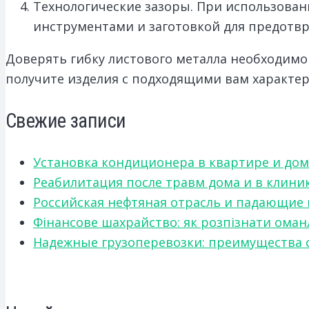
Технологические зазоры. При использован
инструментами и заготовкой для предотв
Доверять гибку листового металла необходим
получите изделия с подходящими вам характе
Свежие записи
Установка кондиционера в квартире и дом
Реабилитация после травм дома и в клини
Российская нефтяная отрасль и падающие
Фінансове шахрайство: як розпізнати оман
Надежные грузоперевозки: преимущества сот