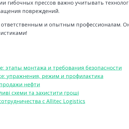
ии гибочных прессов важно учитывать техноло
ращения повреждений.
о ответственным и опытным профессионалам. Он
ристиками!
е: этапы монтажа и требования безопасности
ке: упражнения, режим и профилактика
 продажи нефти
ливі схеми та захистити гроші
рудничества с Allitec Logistics