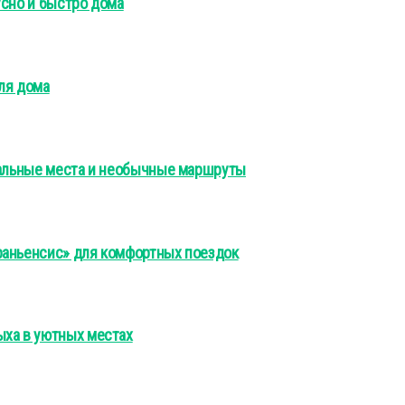
усно и быстро дома
ля дома
еальные места и необычные маршруты
раньенсис» для комфортных поездок
ыха в уютных местах