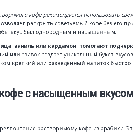
створимого кофе рекомендуется использовать све
 позволяет раскрыть советуемый кофе без его п
тобы вкус был однородным и насыщенным.
рица, ваниль или кардамон, помогают подчер
й или сливок создает уникальный букет вкусов
шком крепкий или разведённый напиток быстро 
кофе с насыщенным вкусом: 
редпочтение растворимому кофе из арабики. Это