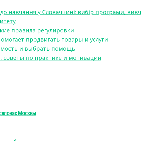
 до навчання у Словаччині: вибір програми, вив
ситету
какие правила регулировки
 помогает продвигать товары и услуги
симость и выбрать помощь
я: советы по практике и мотивации
осалонах Москвы