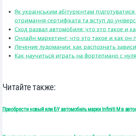
Як українським абітурієнтам підготуватися
отримання сертифіката та вступ до універ
Сход развал автомобиля: что это такое и 
Онлайн маркетинг: что это такое и как он
Лечение лудомании: как распознать зави
Как научиться играть на фортепиано с нул
Читайте также:
Приобрести новый или БУ автомобиль марки Infiniti M в авт