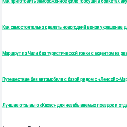
Как приготовить замороженное филе горбуши в брикетах вк
Как самостоятельно сделать новогодний венок украшение д
Маршрут по Чили без туристической гонки с акцентом на р
Путешествие без автомобиля с базой рядом с «Ленсойс-Ма
Лучшие отзывы о «Кахас» для незабываемых поездок и отд