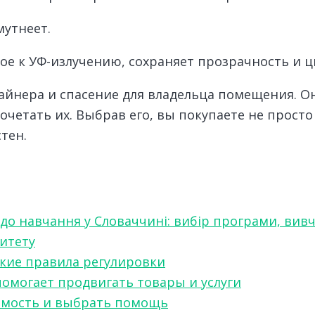
утнеет.
е к УФ-излучению, сохраняет прозрачность и ц
айнера и спасение для владельца помещения. Он
сочетать их. Выбрав его, вы покупаете не прост
тен.
 до навчання у Словаччині: вибір програми, вив
ситету
какие правила регулировки
 помогает продвигать товары и услуги
симость и выбрать помощь