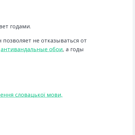
вет годами.
 позволяет не отказываться от
о
антивандальные обои
, а годы
чення словацької мови,