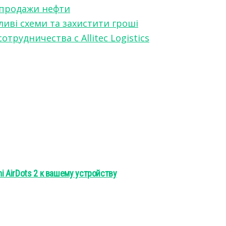
 продажи нефти
ливі схеми та захистити гроші
рудничества с Allitec Logistics
i AirDots 2 к вашему устройству