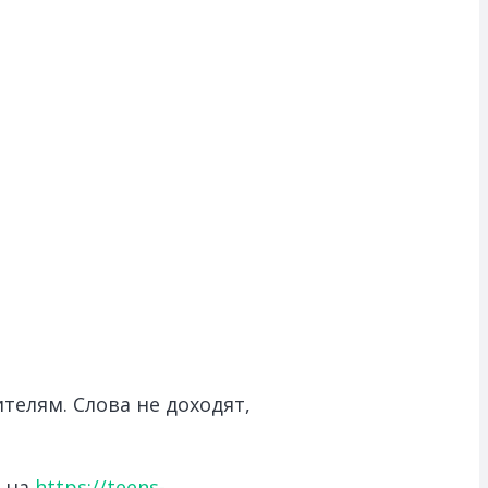
телям. Слова не доходят,
а на
https://teens-