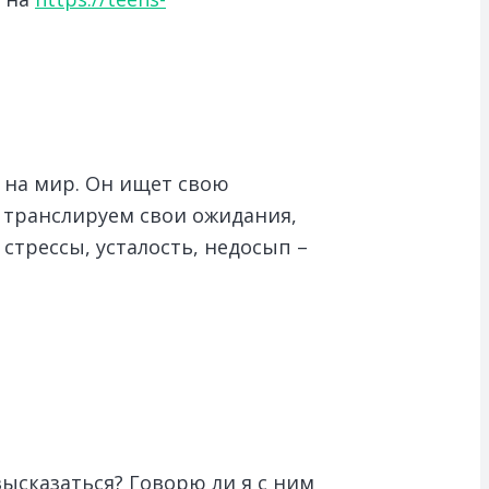
 на мир. Он ищет свою
, транслируем свои ожидания,
стрессы, усталость, недосып –
высказаться? Говорю ли я с ним