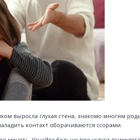
нком выросла глухая стена, знакомо многим роди
аладить контакт оборачиваются ссорами.
о-то менять. Узнайте больше про услуги психолог