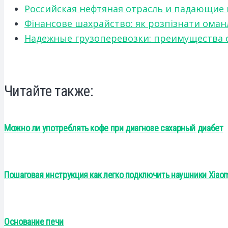
Российская нефтяная отрасль и падающие
Фінансове шахрайство: як розпізнати оман
Надежные грузоперевозки: преимущества сот
Читайте также:
Можно ли употреблять кофе при диагнозе сахарный диабет
Пошаговая инструкция как легко подключить наушники Xiaom
Основание печи