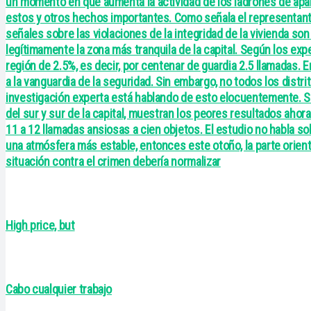
un momento en que aumenta la actividad de los ladrones de apart
estos y otros hechos importantes. Como señala el representant
señales sobre las violaciones de la integridad de la vivienda so
legítimamente la zona más tranquila de la capital. Según los ex
región de 2.5%, es decir, por centenar de guardia 2.5 llamadas. En
a la vanguardia de la seguridad. Sin embargo, no todos los dist
investigación experta está hablando de esto elocuentemente. Se
del sur y sur de la capital, muestran los peores resultados aho
11 a 12 llamadas ansiosas a cien objetos. El estudio no habla sob
una atmósfera más estable, entonces este otoño, la parte orienta
situación contra el crimen debería normalizar
High price, but
Cabo cualquier trabajo