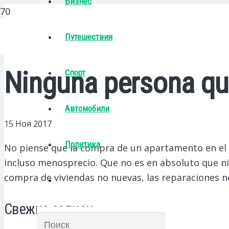
Бизнес
Путешествия
Ninguna persona q
Спорт
Автомобили
15 Ноя 2017
Политика
No piense que la compra de un apartamento en el q
incluso menosprecio.
Que no es en absoluto que n
compra de viviendas no nuevas, las reparaciones ne
Свежие записи