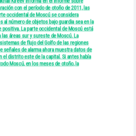
khail Kireev informa en el informe sobre
ación con el período de otoño de 2011, las
parte occidental de Moscú se considera
s al número de objetos bajo guardia sea en la
nte positiva. La parte occidental de Moscú está
n las áreas sur y sureste de Moscú. La
istemas de flujo del Golfo de las regiones
 de señales de alarma ahora muestra datos de
l distrito este de la capital. Si antes había
 todo Moscú, en los meses de otoño, la