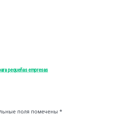
 para pequeñas empresas
льные поля помечены
*