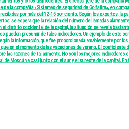
amentos y otros delincuentes. El director jefe de la compañía Mi
e de la compañía «Sistemas de seguridad de Golfstim», en compar
n recibidas por más del 12-15 por ciento. Según los expertos, la 
pertos: se espera que la relación del número de llamadas alarmante
 el distrito occidental de la capital, la situación se revela basta
ritos pueden presumir de tales indicadores. Un ejemplo de esto so
gún la información, que fue proporcionada amablemente por los s
ra que en el momento de las vacaciones de verano. El coeficiente
re las razones de tal aumento. No son los mejores indicadores en e
l de Moscú va casi junto con el sur y el sureste de la capital. En