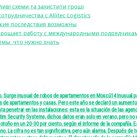
ливі схеми та захистити гроші
рудничества с Allitec Logistics
акие последствия возможны
w упрощает работу с международными подрядчика
мы: что нужно знать
. Surge inusual de robos de apartamentos en Moscú14 Inusual par
os de apartamentos y casas. Pero este año se declaró un aumento 
nta penetrar en las instalaciones: esta es la situación de las agen
im Security Systems, dichos datos eran solo en verano, pero no 
y otoño en un 20-30 por ciento, según el informe de la compañía.
. La cifra no es tan significativa, pero aún alarma. Después de to