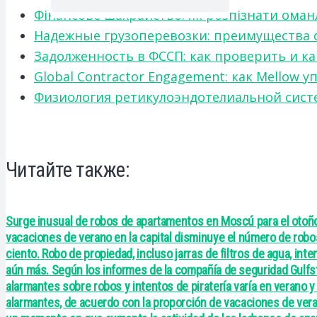
Фінансове шахрайство: як розпізнати оман
Надежные грузоперевозки: преимущества сот
Задолженность в ФССП: как проверить и к
Global Contractor Engagement: как Mello
Физиология ретикулоэндотелиальной систе
Читайте также:
Surge inusual de robos de apartamentos en Moscú para el otoño
vacaciones de verano en la capital disminuye el número de rob
ciento. Robo de propiedad, incluso jarras de filtros de agua, inte
aún más. Según los informes de la compañía de seguridad Gulfst
alarmantes sobre robos y intentos de piratería varía en verano 
alarmantes, de acuerdo con la proporción de vacaciones de verano