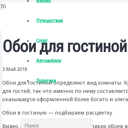
Бизнес
Путешествия
Обои для гостиной
Спорт
Автомобили
3 Май 2018
Политика
Обои для гостиной определяют вид комнаты. Кр
для гостей, так что именно по нему составляетс
оказывается оформленной более богато и элега
Обои в гостиную — подбираем расцветку
Видео демонстрирует поклейку жидких обоев в