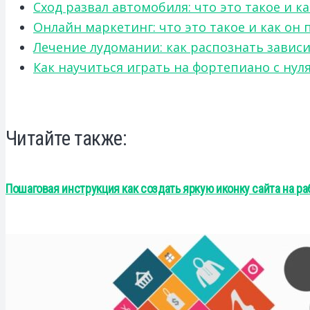
Сход развал автомобиля: что это такое и 
Онлайн маркетинг: что это такое и как он
Лечение лудомании: как распознать зави
Как научиться играть на фортепиано с нул
Читайте также:
Пошаговая инструкция как создать яркую иконку сайта на ра