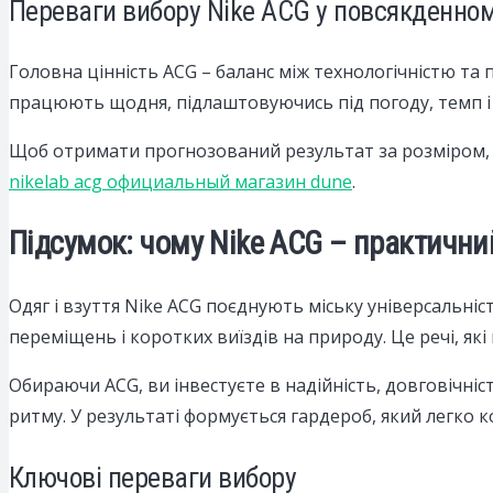
Переваги вибору Nike ACG у повсякденном
Головна цінність ACG – баланс між технологічністю та
працюють щодня, підлаштовуючись під погоду, темп і рі
Щоб отримати прогнозований результат за розміром, м
nikelab acg официальный магазин dune
.
Підсумок: чому Nike ACG – практични
Одяг і взуття Nike ACG поєднують міську універсальніс
переміщень і коротких виїздів на природу. Це речі, як
Обираючи ACG, ви інвестуєте в надійність, довговічніст
ритму. У результаті формується гардероб, який легко ко
Ключові переваги вибору