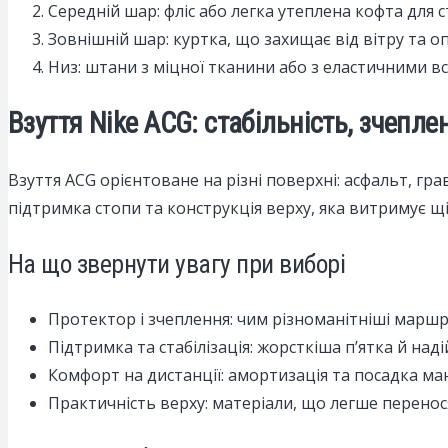
Середній шар: фліс або легка утеплена кофта для с
Зовнішній шар: куртка, що захищає від вітру та оп
Низ: штани з міцної тканини або з еластичними вс
Взуття Nike ACG: стабільність, зчепле
Взуття ACG орієнтоване на різні поверхні: асфальт, гр
підтримка стопи та конструкція верху, яка витримує 
На що звернути увагу при виборі
Протектор і зчеплення: чим різноманітніші марш
Підтримка та стабілізація: жорсткіша п’ятка й над
Комфорт на дистанції: амортизація та посадка ма
Практичність верху: матеріали, що легше перенос