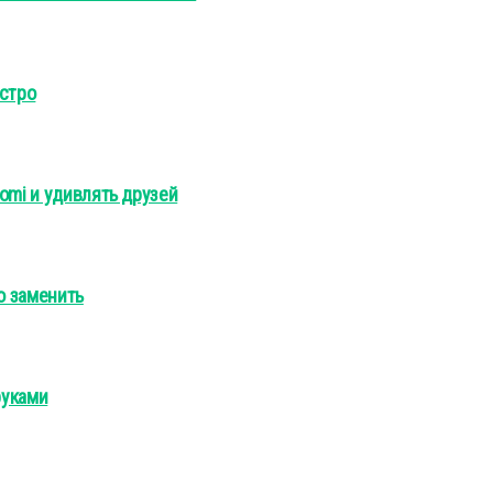
ыстро
omi и удивлять друзей
о заменить
руками