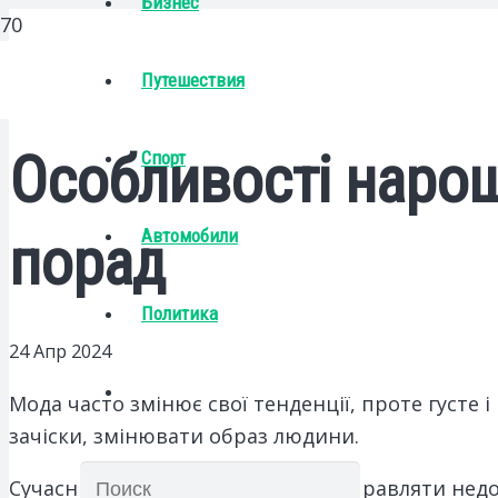
Бизнес
Путешествия
Особливості нарощ
Спорт
Автомобили
порад
Политика
24 Апр 2024
Мода часто змінює свої тенденції, проте густе
зачіски, змінювати образ людини.
Сучасні технології дозволяють виправляти нед