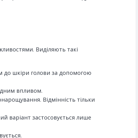
ожливостями. Виділяють такі
 до шкіри голови за допомогою
адним впливом.
ронарощування. Відмінність тільки
кий варіант застосовується лише
ується.