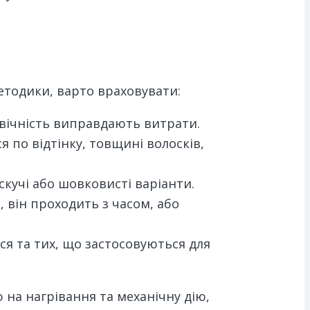
етодики, варто враховувати:
говічність виправдають витрати.
 по відтінку, товщині волосків,
кучі або шовковисті варіанти.
 він проходить з часом, або
я та тих, що застосовуються для
 на нагрівання та механічну дію,