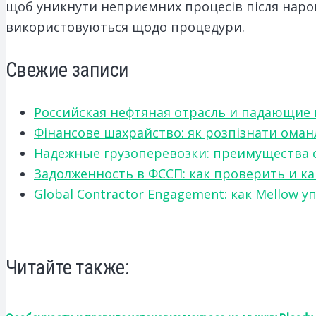
щоб уникнути неприємних процесів після наро
використовуються щодо процедури.
Свежие записи
Российская нефтяная отрасль и падающие
Фінансове шахрайство: як розпізнати оман
Надежные грузоперевозки: преимущества сот
Задолженность в ФССП: как проверить и к
Global Contractor Engagement: как Mello
Читайте также: