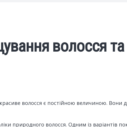
ування волосся та 
 і красиве волосся є постійною величиною. Вони
оліки природного волосся. Одним із варіантів п