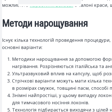
можливість
наростити волосся
в салоні краси,
Методи нарощування
Існує кілька технологій проведення процедури,
основні варіанти:
Методики нарощування за допомогою форм
нагрівання. Розрізняються італійська та анг
Ультразвуковий вплив на капсулу, щоб роз
Стрічкові варіанти можуть мати кілька техн
в розмірах смужок, товщині пасм, способі п
Знімні найпростіші, у цьому випадку локон
для тимчасового носіння локонів.
Технологія підбирається виходячи з цілей