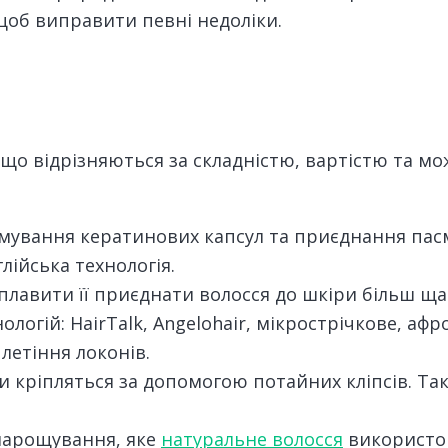
 щоб виправити певні недоліки.
 що відрізняються за складністю, вартістю та м
ування кератинових капсул та приєднання пасм
лійська технологія.
плавити її приєднати волосся до шкіри більш щ
ологій: HairTalk, Angelohair, мікрострічкове, аф
летіння локонів.
и кріпляться за допомогою потайних кліпсів. Та
 нарощування, яке
натуральне волосся
використов