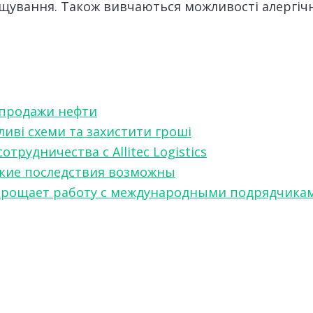
щування. Також вивчаються можливості алергічн
 продажи нефти
ливі схеми та захистити гроші
рудничества с Allitec Logistics
акие последствия возможны
w упрощает работу с международными подрядчика