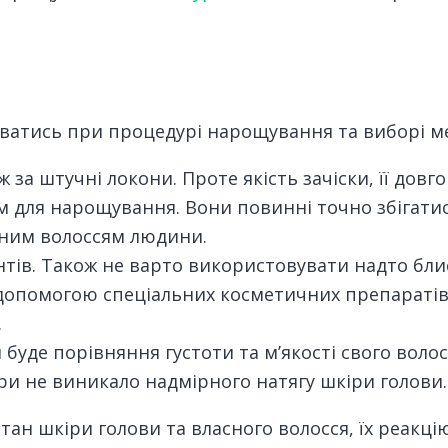
ватись при процедурі нарощування та виборі м
 за штучні локони. Проте якість зачіски, її дов
м для нарощування. Вони повинні точно збігатися
дним волоссям людини.
тів. Також не варто використовувати надто блис
допомогою спеціальних косметичних препаратів,
.
де порівняння густоти та м’якості свого волосс
и не виникало надмірного натягу шкіри голови.
н шкіри голови та власного волосся, їх реакцію