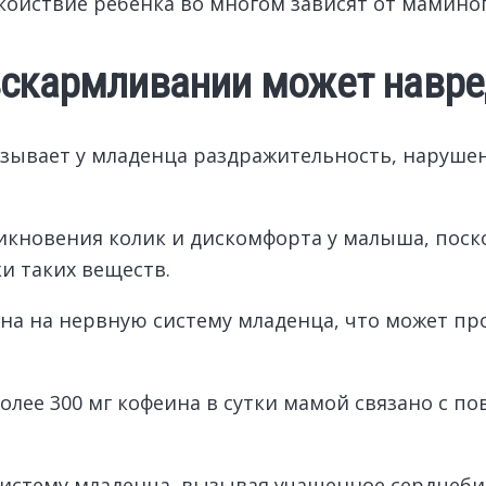
окойствие ребенка во многом зависят от мамино
 вскармливании может навр
вызывает у младенца раздражительность, наруш
икновения колик и дискомфорта у малыша, поск
и таких веществ.
на на нервную систему младенца, что может пр
олее 300 мг кофеина в сутки мамой связано с 
систему младенца, вызывая учащенное сердцеби