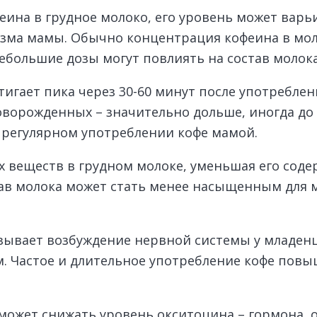
ина в грудное молоко, его уровень может варь
зма мамы. Обычно концентрация кофеина в молок
небольшие дозы могут повлиять на состав молока
игает пика через 30-60 минут после употреблен
оворожденных – значительно дольше, иногда до 
регулярном употреблении кофе мамой.
х веществ в грудном молоке, уменьшая его сод
тав молока может стать менее насыщенным для м
ывает возбуждение нервной системы у младенца
. Частое и длительное употребление кофе пов
может снижать уровень окситоцина – гормона, 