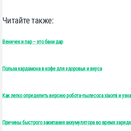
Читайте также:
Веничек и пар – это бани дар
Польза кардамона в кофе для здоровья и вкуса
Как легко определить версию робота-пылесоса xiaomi и узна
Причины быстрого закипания аккумулятора во время зарядк