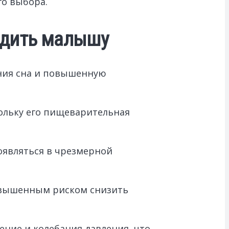
го выбора.
едить малышу
ения сна и повышенную
ольку его пищеварительная
оявляться в чрезмерной
повышенным риском снизить
ение и колебания давления, что