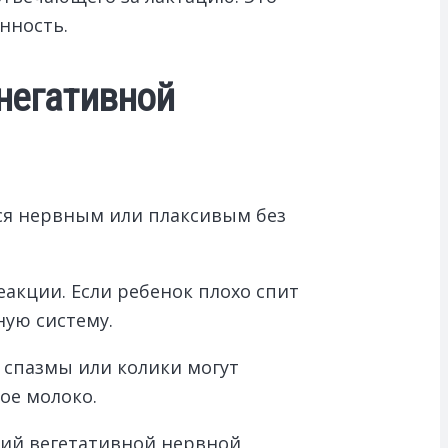
нность.
 негативной
тся нервным или плаксивым без
акции. Если ребенок плохо спит
ную систему.
 спазмы или колики могут
ое молоко.
ний вегетативной нервной