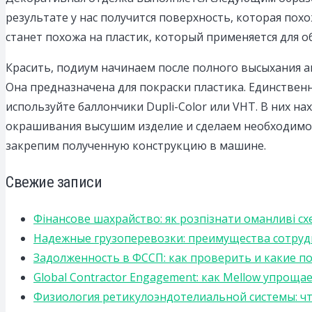
результате у нас получится поверхность, которая пох
станет похожа на пластик, который применяется для о
Красить, подиум начинаем после полного высыхания ан
Она предназначена для покраски пластика. Единственны
используйте баллончики Dupli-Color или VHT. В них н
окрашивания высушим изделие и сделаем необходимое
закрепим полученную конструкцию в машине.
Свежие записи
Фінансове шахрайство: як розпізнати оманливі сх
Надежные грузоперевозки: преимущества сотрудниче
Задолженность в ФССП: как проверить и какие п
Global Contractor Engagement: как Mellow упро
Физиология ретикулоэндотелиальной системы: чт