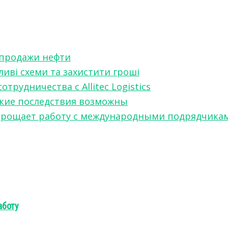
 продажи нефти
ливі схеми та захистити гроші
рудничества с Allitec Logistics
акие последствия возможны
w упрощает работу с международными подрядчика
аботу