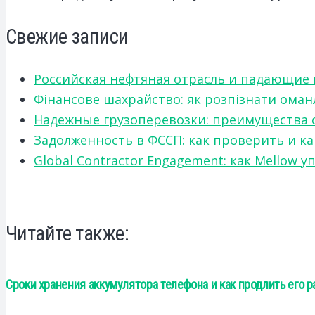
Свежие записи
Российская нефтяная отрасль и падающие
Фінансове шахрайство: як розпізнати оман
Надежные грузоперевозки: преимущества сот
Задолженность в ФССП: как проверить и к
Global Contractor Engagement: как Mello
Читайте также:
Сроки хранения аккумулятора телефона и как продлить его р