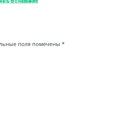
нать его название
льные поля помечены
*