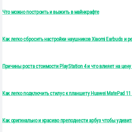
Что можно построить и выжить в майнкрафте
Как легко сбросить настройки наушников Xiaomi Earbuds и
Причины роста стоимости PlayStation 4 и что влияет на цену
Как легко подключить стилус к планшету Huawei MatePad 11
Как оригинально и красиво преподнести арбуз чтобы удивит