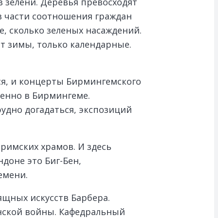
 зелени. Деревья превосходят
в части соотношения граждан
е, сколько зеленых насаждений.
ет зимы, только календарные.
ся, и концерты Бирмингемского
менно в Бирмингеме.
удно догадаться, экспозиций
римских храмов. И здесь
ндоне это Биг-Бен,
емени.
зящных искусств Барбера.
нской войны. Кафедральный