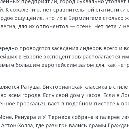
енных предприятий, город буквально утопает в
. К сожалению, нет сравнительной статистики 
ердое ощущение, что их в Бирмингеме столько ж
весна, для их оппонентов — осень. Нет лета и н
едно проводятся заседания лидеров всего и в
пнейших в Европе экспоцентров располагается и
мым большим европейским залом для, как нетр
яется Ратуша. Викторианская классика в стиле 
о всем городе. Есть свой дом у часов. Если в Ло
венное проскальзывает в подобном пиетете к вр
оне, Ренуара и У. Тернера собрана в галерее и
Астон-Холла, где разыгрывались драмы Гражда