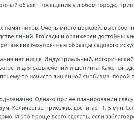
ционный объект посещения в любом городе, при
х памятников. Очень много церквей, выстроенны
дстве линий. Его сады и оранжереи достойны кис
британские безупречные образцы садового искус
етания нет нигде. Индустриальный, исторически
ости для развлечений и шопинга. Кажется, зде
ь почему-то начисто лишенной снобизма, порой
однозначно. Однако при ее планировании следу
бум. Количество приезжих достигает 1, 5 млн. Ес
омо. И это проще всего сделать, если заблагов