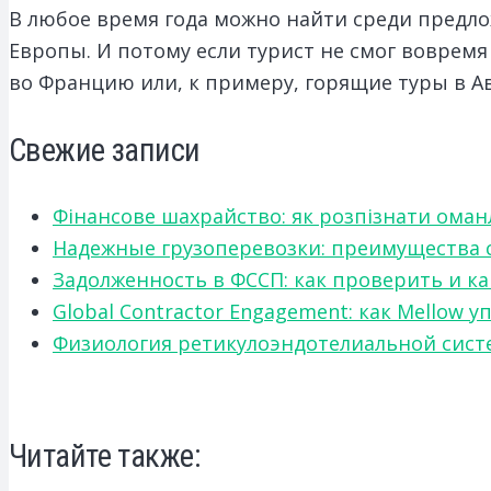
В любое время года можно найти среди предл
Европы. И потому если турист не смог воврем
во Францию или, к примеру, горящие туры в А
Свежие записи
Фінансове шахрайство: як розпізнати оман
Надежные грузоперевозки: преимущества сот
Задолженность в ФССП: как проверить и к
Global Contractor Engagement: как Mello
Физиология ретикулоэндотелиальной систе
Читайте также: