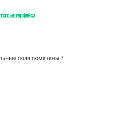
стого интерфейса
льные поля помечены
*