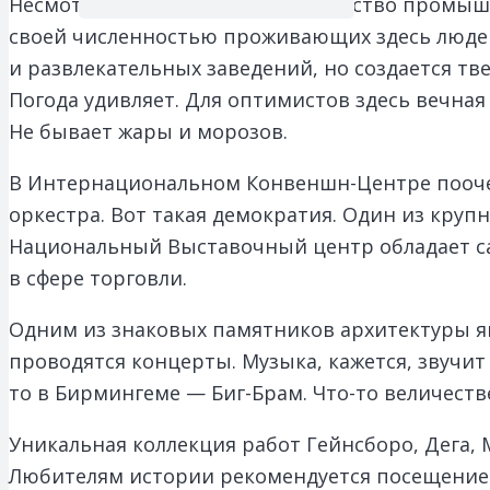
Несмотря на колоссальное количество промышл
своей численностью проживающих здесь людей
и развлекательных заведений, но создается тв
Погода удивляет. Для оптимистов здесь вечная 
Не бывает жары и морозов.
В Интернациональном Конвеншн-Центре поочер
оркестра. Вот такая демократия. Один из кру
Национальный Выставочный центр обладает са
в сфере торговли.
Одним из знаковых памятников архитектуры явл
проводятся концерты. Музыка, кажется, звучит в
то в Бирмингеме — Биг-Брам. Что-то величест
Уникальная коллекция работ Гейнсборо, Дега, М
Любителям истории рекомендуется посещение 