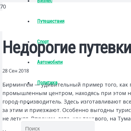
Бизнес
Путешествия
Недорогие путевк
Спорт
Автомобили
28 Сен 2018
Политика
Бирмингем — удивительный пример того, как г
промышленным центром, находясь при этом не г
город-производитель. Здесь изготавливают все
за этим и приезжают. Особенно выгодны турист
не летняя. Впрочем, лета, как такового, на Ту