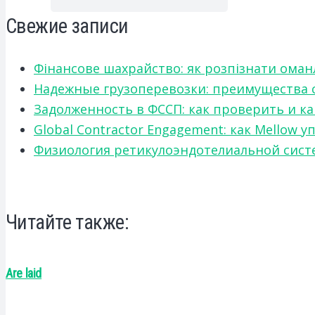
Свежие записи
Фінансове шахрайство: як розпізнати оман
Надежные грузоперевозки: преимущества сот
Задолженность в ФССП: как проверить и к
Global Contractor Engagement: как Mello
Физиология ретикулоэндотелиальной систе
Читайте также:
Are laid