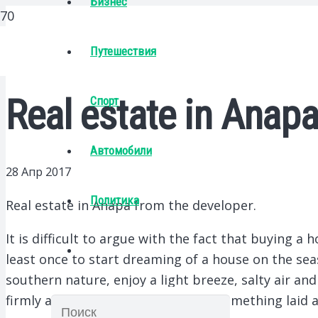
Бизнес
Путешествия
Real estate in Anapa
Спорт
Автомобили
28 Апр 2017
Политика
Real estate in Anapa from the developer.
It is difficult to argue with the fact that buying a
least once to start dreaming of a house on the sea
southern nature, enjoy a light breeze, salty air and 
firmly associated with rest, this is something laid 