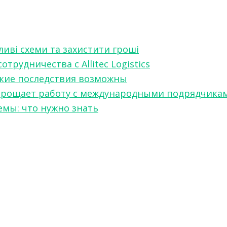
ливі схеми та захистити гроші
рудничества с Allitec Logistics
акие последствия возможны
w упрощает работу с международными подрядчика
мы: что нужно знать