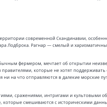
а территории современной Скандинавии, особен
нара Лодброка. Рагнар — смелый и харизматичн
 обычным фермером, мечтает об открытии неизве
 правителями, которые не хотят поддерживать е
я ни на что отправляются в далекие морские пу
иями, сражениями, интригами и культовыми об
оке, которые смешиваются с историческими дан