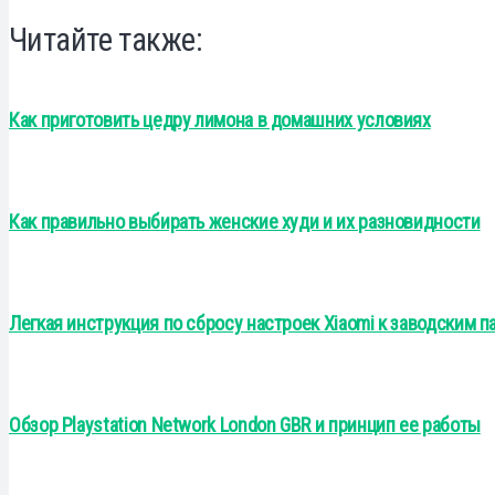
Читайте также:
Как приготовить цедру лимона в домашних условиях
Как правильно выбирать женские худи и их разновидности
Легкая инструкция по сбросу настроек Xiaomi к заводским п
Обзор Playstation Network London GBR и принцип ее работы