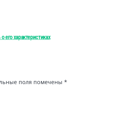
 о его характеристиках
льные поля помечены
*