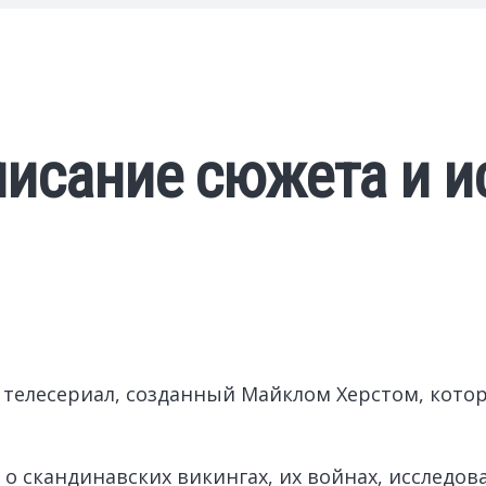
писание сюжета и и
 телесериал, созданный Майклом Херстом, кото
 скандинавских викингах, их войнах, исследова