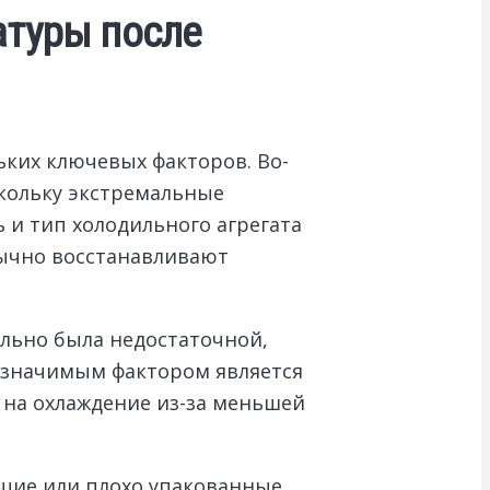
атуры после
ьких ключевых факторов. Во-
скольку экстремальные
 и тип холодильного агрегата
бычно восстанавливают
ально была недостаточной,
е значимым фактором является
 на охлаждение из-за меньшей
щие или плохо упакованные