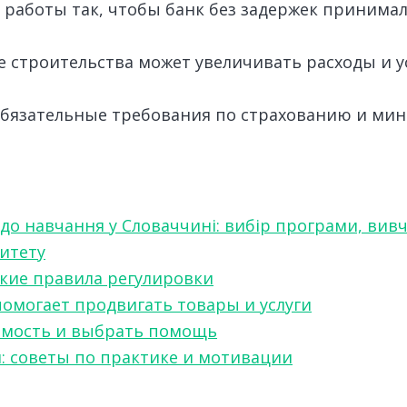
 работы так, чтобы банк без задержек принимал
е строительства может увеличивать расходы и 
обязательные требования по страхованию и мин
 до навчання у Словаччині: вибір програми, вив
ситету
какие правила регулировки
 помогает продвигать товары и услуги
симость и выбрать помощь
я: советы по практике и мотивации