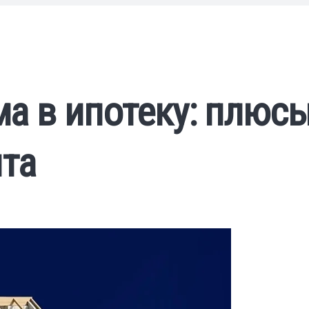
а в ипотеку: плюсы
та