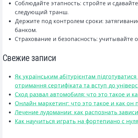
Соблюдайте этапность: стройте и сдавайте
следующий транш.
Держите под контролем сроки: затягивани
банком.
Страхование и безопасность: учитывайте 
Свежие записи
Як українським абітурієнтам підготуватися
отримання сертифіката та вступ до універ
Сход развал автомобиля: что это такое и 
Онлайн маркетинг: что это такое и как он
Лечение лудомании: как распознать зави
Как научиться играть на фортепиано с нул