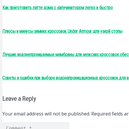
Как приготовить латте дома с капучинатором легко и быстро
Плюсы и минусы зимних кроссовок Under Armour для узкой стопы
Лучшие водонепроницаемые мембраны для мужских кроссовок обес
Советы и ошибки при выборе водонепроницационных кроссовок для 
Leave a Reply
Your email address will not be published.
Required fields 