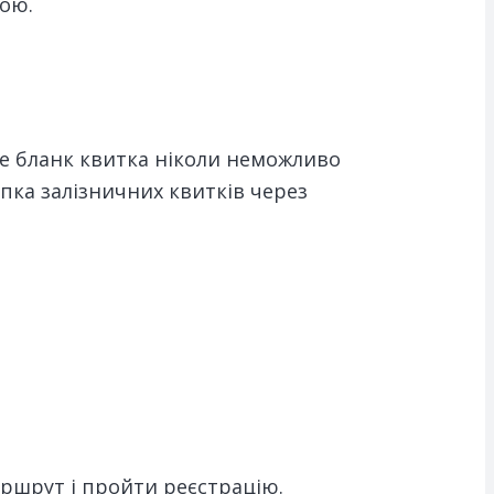
рою.
же бланк квитка ніколи неможливо
пка залізничних квитків через
аршрут і пройти реєстрацію.