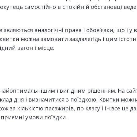
купець самостійно в спокійній обстановці веде 
’являються аналогічні права і обов’язки, що і у
квитки можна замовити заздалегідь і цим істотн
дний вагон і місце.
е найоптимальнішим і вигідним рішенням. На сайт
лад дня і визначитися з поїздкою. Квитки мож
також за кількістю пасажирів, по класу і ін.все це
 приємні умови поїздки.