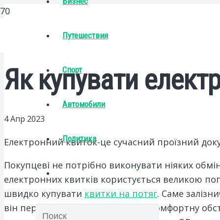
Бизнес
Путешествия
Як купувати електр
Спорт
Автомобили
4 Апр 2023
Политика
Електронний квиток-це сучасний проїзний доку
Покупцеві не потрібно виконувати ніяких обмі
електронних квитків користується великою поп
швидко купувати
квитки на потяг
. Саме залізн
він передбачає більш спокійну і комфортну об