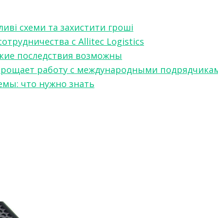
ливі схеми та захистити гроші
рудничества с Allitec Logistics
акие последствия возможны
w упрощает работу с международными подрядчика
мы: что нужно знать