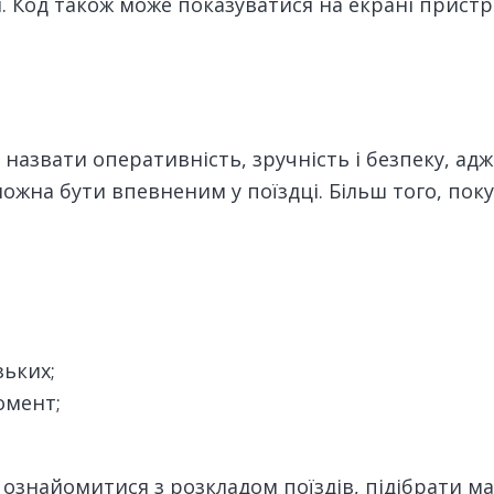
. Код також може показуватися на екрані прист
назвати оперативність, зручність і безпеку, ад
ожна бути впевненим у поїздці. Більш того, поку
зьких;
омент;
 ознайомитися з розкладом поїздів, підібрати м