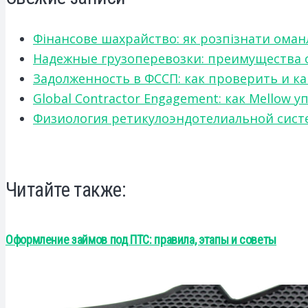
Фінансове шахрайство: як розпізнати оман
Надежные грузоперевозки: преимущества сот
Задолженность в ФССП: как проверить и к
Global Contractor Engagement: как Mello
Физиология ретикулоэндотелиальной систе
Читайте также:
Оформление займов под ПТС: правила, этапы и советы