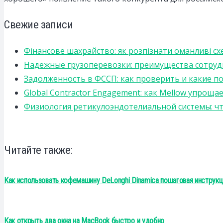
Свежие записи
Фінансове шахрайство: як розпізнати оманливі сх
Надежные грузоперевозки: преимущества сотрудниче
Задолженность в ФССП: как проверить и какие п
Global Contractor Engagement: как Mellow упро
Физиология ретикулоэндотелиальной системы: чт
Читайте также:
Как использовать кофемашину DeLonghi Dinamica пошаговая инструкц
Как открыть два окна на MacBook быстро и удобно