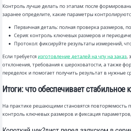
Контроль лучше делать по этапам: после формирования
заранее определите, какие параметры контролируются
Первичная деталь: полная проверка размеров, по
Серия: контроль ключевых размеров и периодиче
Протокол: фиксируйте результаты измерений, чт
Если требуется
изготовление деталей на чпу на заказ
,
отклонения, требования к шероховатости, а также фо
переделок и помогает получить результат в нужные с
Итоги: что обеспечивает стабильное 
На практике решающими становятся повторяемость пр
контроль ключевых размеров и фиксация параметров,
Короткий чек?лист перед запуском в сер