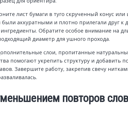
разец для ориентира.
рните лист бумаги в туго скрученный конус или
 были аккуратными и плотно прилегали друг к др
ингредиенты. Обратите особое внимание на дл
подходящий диаметр для ушного прохода.
 дополнительные слои, пропитанные натуральн
ва помогают укрепить структуру и добавить по
тавов. Завершите работу, закрепив свечу нитка
азваливалась.
уменьшением повторов слов