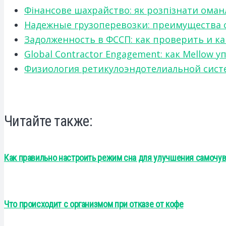
Фінансове шахрайство: як розпізнати оман
Надежные грузоперевозки: преимущества сот
Задолженность в ФССП: как проверить и к
Global Contractor Engagement: как Mello
Физиология ретикулоэндотелиальной систе
Читайте также:
Как правильно настроить режим сна для улучшения самочу
Что происходит с организмом при отказе от кофе