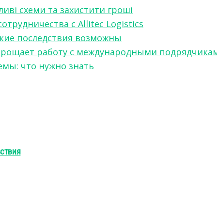
ливі схеми та захистити гроші
рудничества с Allitec Logistics
акие последствия возможны
w упрощает работу с международными подрядчика
мы: что нужно знать
вствия