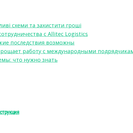
ливі схеми та захистити гроші
рудничества с Allitec Logistics
акие последствия возможны
w упрощает работу с международными подрядчика
мы: что нужно знать
струкция