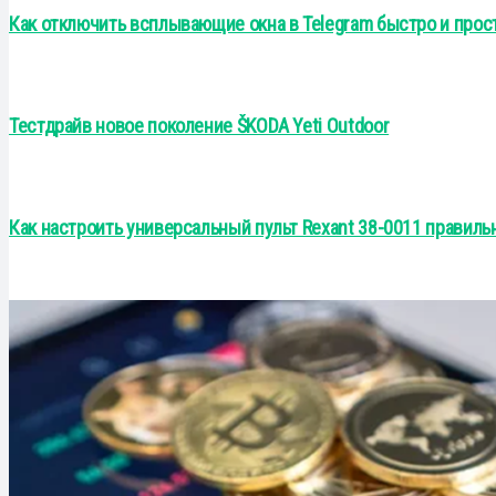
Как отключить всплывающие окна в Telegram быстро и прос
Тестдрайв новое поколение ŠKODA Yeti Outdoor
Как настроить универсальный пульт Rexant 38-0011 правиль