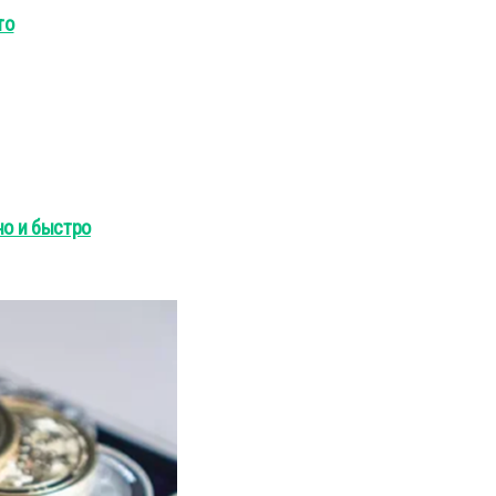
то
но и быстро