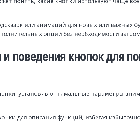
ет понять, какие кнопки используют чаще всего
одсказок или анимаций для новых или важных ф
ополнительных опций без необходимости загро
 и поведения кнопок для п
нопки, установив оптимальные параметры ани
конки для описания функций, избегая избыточн