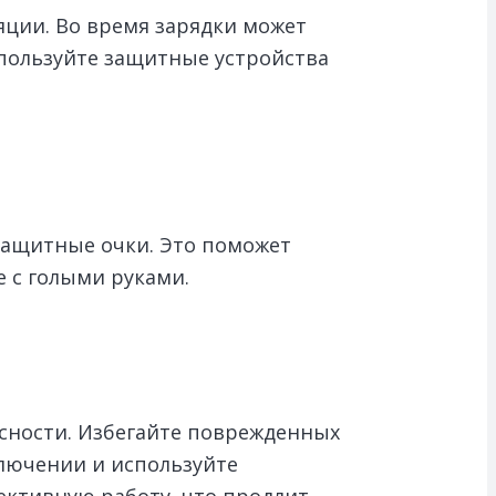
яции. Во время зарядки может
пользуйте защитные устройства
 защитные очки. Это поможет
е с голыми руками.
сности. Избегайте поврежденных
ключении и используйте
ективную работу, что продлит