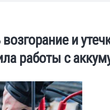
 возгорание и утеч
ила работы с акку