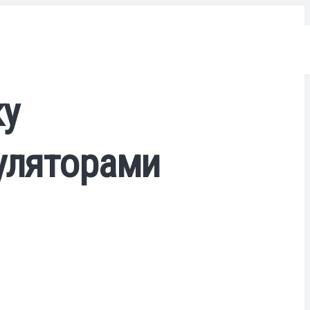
ку
муляторами