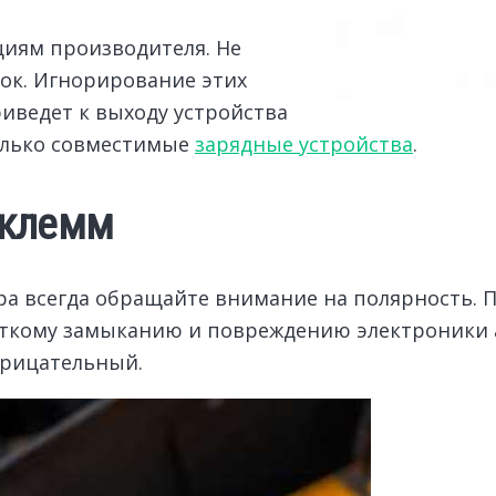
циям производителя. Не
ок. Игнорирование этих
иведет к выходу устройства
только совместимые
зарядные устройства
.
 клемм
а всегда обращайте внимание на полярность. 
ткому замыканию и повреждению электроники 
трицательный.