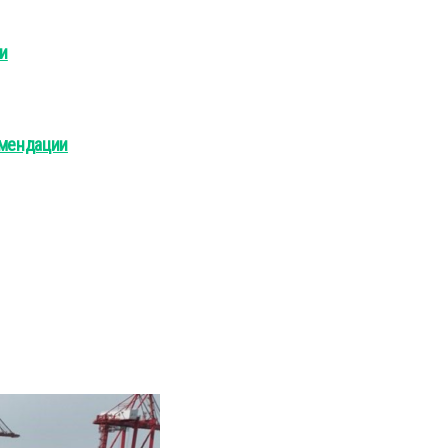
и
омендации