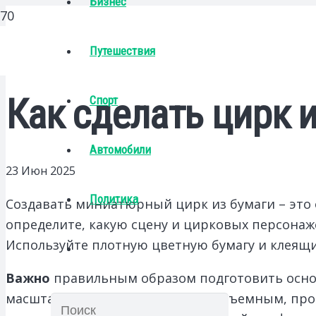
Бизнес
Путешествия
Как сделать цирк 
Спорт
Автомобили
23 Июн 2025
Политика
Создавать миниатюрный цирк из бумаги – это 
определите, какую сцену и цирковых персонаж
Используйте плотную цветную бумагу и клеящи
Важно
правильным образом подготовить основ
масштаб. Чтобы цирк выглядел объемным, про