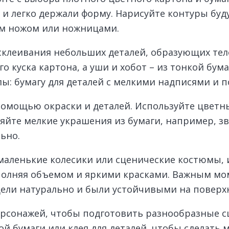
 и легко держали форму. Нарисуйте контуры буд
ым ножом или ножницами.
клеивания небольших деталей, образующих тело
го куска картона, а уши и хобот – из тонкой бу
ы: бумагу для деталей с мелкими надписями и по
помощью окраски и деталей. Используйте цветн
яйте мелкие украшения из бумаги, например, з
ьно.
 маленькие колесики или сценические костюмы, 
ополняя объемом и яркими красками. Важным мо
ели натурально и были устойчивыми на поверх
сонажей, чтобы подготовить разнообразные сц
ой бумаги или клея для деталей, чтобы сделать