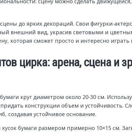
циональности: сцену можно сделать движущейся
а сцены до ярких декораций. Свои фигурки-акте
ьный внешний вид, украсив световыми и цветны
у, которая сможет просто и интересно играть 
ов цирка: арена, сцена и з
умаги круг диаметром около 20-30 см. Использу
 придать конструкции объем и устойчивость. Сл
б, создавая устойчивое основание.
 кусок бумаги размером примерно 10×15 см. Заг