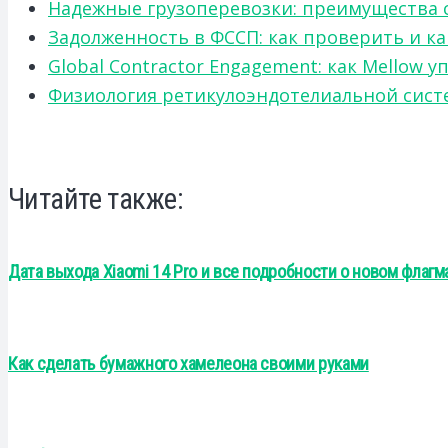
Надежные грузоперевозки: преимущества сот
Задолженность в ФССП: как проверить и к
Global Contractor Engagement: как Mello
Физиология ретикулоэндотелиальной систе
Читайте также:
Дата выхода Xiaomi 14 Pro и все подробности о новом флаг
Как сделать бумажного хамелеона своими руками