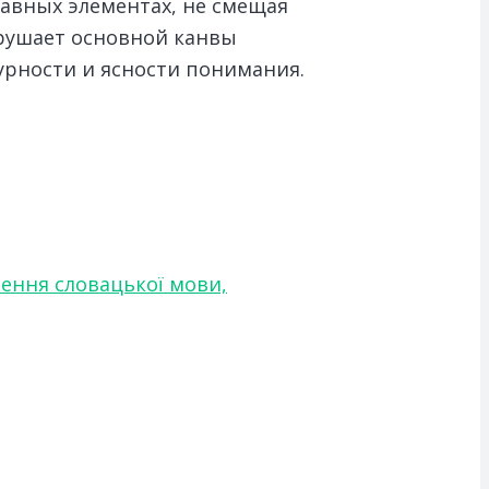
авных элементах, не смещая
арушает основной канвы
урности и ясности понимания.
чення словацької мови,