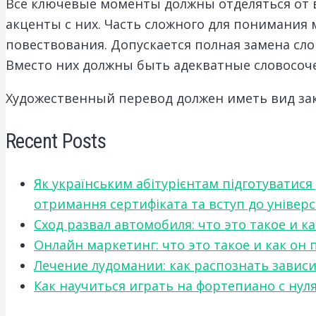
Все ключевые моменты должны отделяться от 
акценты с них. Часть сложного для понимания
повествования. Допускается полная замена сло
Вместо них должны быть адекватные словосоч
Художественный перевод должен иметь вид за
Recent Posts
Як українським абітурієнтам підготуватися
отримання сертифіката та вступ до універ
Сход развал автомобиля: что это такое и 
Онлайн маркетинг: что это такое и как он
Лечение лудомании: как распознать зави
Как научиться играть на фортепиано с нул