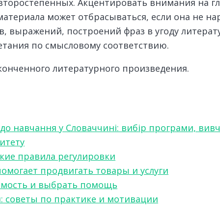
второстепенных. Акцентировать внимания на гл
 материала может отбрасываться, если она не н
в, выражений, построений фраз в угоду литерат
етания по смысловому соответствию.
конченного литературного произведения.
 до навчання у Словаччині: вибір програми, вив
ситету
какие правила регулировки
 помогает продвигать товары и услуги
симость и выбрать помощь
я: советы по практике и мотивации