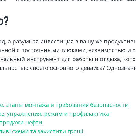
о?
од, а разумная инвестиция в вашу же продуктив
занной с постоянными глюками, уязвимостью и 
альный инструмент для работы и отдыха, кото
ильностью своего основного девайса? Однозначн
е: этапы монтажа и требования безопасности
ке: упражнения, режим и профилактика
 продажи нефти
ливі схеми та захистити гроші