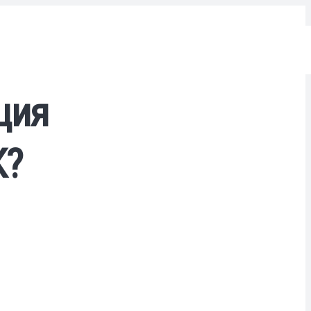
ция
К?