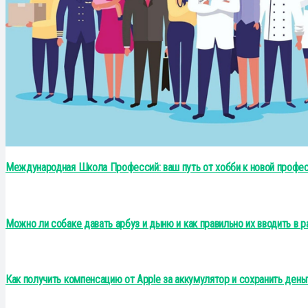
Международная Школа Профессий: ваш путь от хобби к новой профе
Можно ли собаке давать арбуз и дыню и как правильно их вводить в 
Как получить компенсацию от Apple за аккумулятор и сохранить день